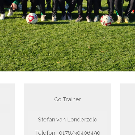
Co Trainer
Stefan van Londerzele
Telefon : 0176/30406490
1