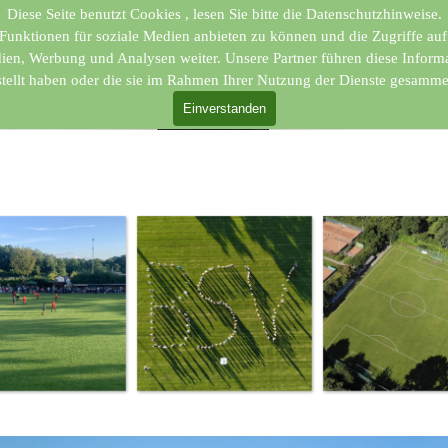
r SV e.V. 1967
Diese Seite benutzt Cookies , lesen Sie bitte die Datenschutzhinweise.
Funktionen für soziale Medien anbieten zu können und die Zugriffe au
dien, Werbung und Analysen weiter. Unsere Partner führen diese Infor
stellt haben oder die sie im Rahmen Ihrer Nutzung der Dienste gesamme
Menü ü
ot
Verein
Einverstanden
Kontakt
Ki
▼
▼
▼